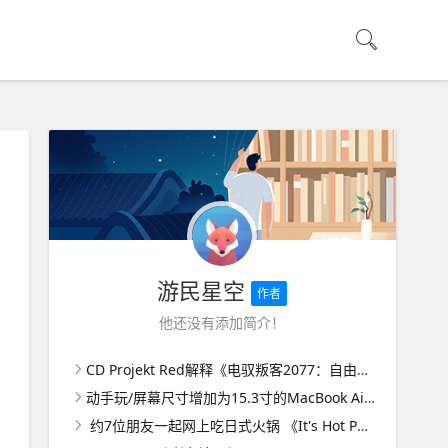
游民星空
作者
他还没有添加简介！
CD Projekt Red解释《电驭叛客2077：自由幻局》为什么会是《电驭叛客2077》唯一的DLC
动手玩/屏幕尺寸增加为15.3寸的MacBook Air 15，优势显然不只是在「变大」
约7位朋友一起网上吃日式火锅 《It's Hot Pot Time！》登陆steam