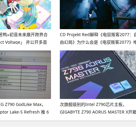
葱鸭⨉初音未来展开跨界合
CD Projekt Red解释《电驭叛客2077：
ct Voltage」 并公开多首
由幻局》为什么会是《电驭叛客2077》
一的DLC
Z790 GodLike Max，
次旗舰级别的Intel Z790芯片主板，
or Lake-S Refresh 推 6
GIGABYTE Z790 AORUS MASTER X开
片主板
介绍