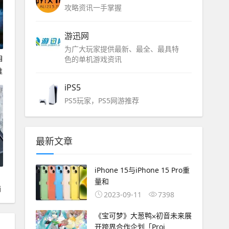
攻略资讯一手掌握
游迅网
为广大玩家提供最新、最全、最具特
自
色的单机游戏资讯
唯
iPS5
PS5玩家，PS5网游推荐
最新文章
iPhone 15与iPhone 15 Pro重
量和
箱
2023-09-11
7398
《宝可梦》大葱鸭⨉初音未来展
开跨界合作企划「Proj