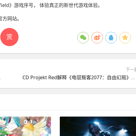
ield》游戏序号， 体验真正的新世代游戏体验。
官方网站。
赏
下一
h 推 6 款 Z790 芯片主板
CD Projekt Red解释《电驭叛客2077：自由幻局》为什么会是《电驭叛客2077》唯一的DLC