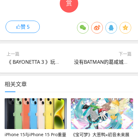
赏
赞
5
上一篇
下一篇
《 BAYONETTA 3 》玩多元宇宙 ？！ 变化多 体会无限高潮动作战斗
没有BATMAN的葛咸城《 GOTHAM KNIGHTS 》
相关文章
iPhone 15与iPhone 15 Pro重量
《宝可梦》大葱鸭⨉初音未来展