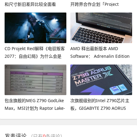
和尺寸新旧差异比较全面看
开跨界合作企划「Project
Voltage」 并公开多首原创歌曲
CD Projekt Red解释《电驭叛客
AMD 释出最新版本 AMD
2077：自由幻局》为什么会是
Software： Adrenalin Edition
《电驭叛客2077》唯一的DLC
驱动软件为《星空 Starfield》带
来效能提升
包含旗舰的MEG Z790 GodLike
次旗舰级别的Intel Z790芯片主
Max，MSI计划为 Raptor Lake-
板，GIGABYTE Z790 AORUS
S Refresh 推 6 款 Z790 芯片主
MASTER X开箱介绍
板
发表评论
（已有
0
条评论）