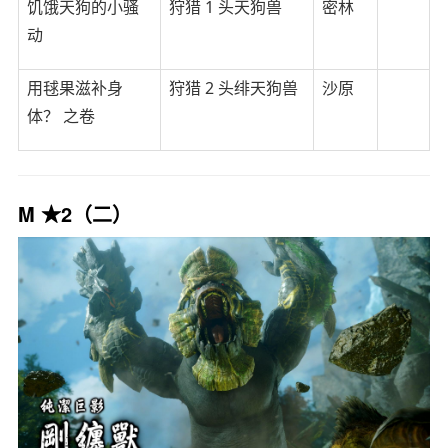
饥饿天狗的小骚
狩猎 1 头天狗兽
密林
动
用毬果滋补身
狩猎 2 头绯天狗兽
沙原
体？ 之卷
M ★2（二）