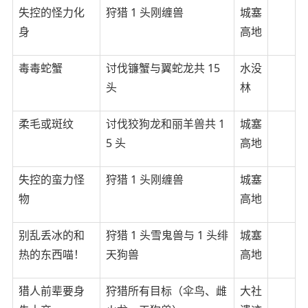
失控的怪力化
狩猎 1 头刚缠兽
城塞
身
高地
毒毒蛇蟹
讨伐镰蟹与翼蛇龙共 15
水没
头
林
柔毛或斑纹
讨伐狡狗龙和丽羊兽共 1
城塞
5 头
高地
失控的蛮力怪
狩猎 1 头刚缠兽
城塞
物
高地
别乱丢冰的和
狩猎 1 头雪鬼兽与 1 头绯
城塞
热的东西喵！
天狗兽
高地
猎人前辈要身
狩猎所有目标（伞鸟、雌
大社