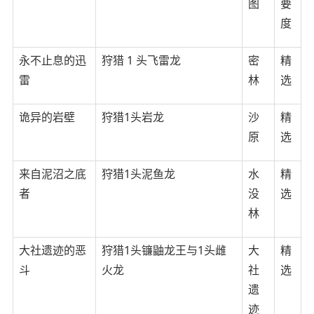
图
要
度
永不止息的迅
狩猎 1 头飞雷龙
密
精
雷
林
选
诡异的岩壁
狩猎1头岩龙
沙
精
原
选
来自泥沼之底
狩猎1头泥鱼龙
水
精
者
没
选
林
大社遗迹的恶
狩猎1头镰鼬龙王与1头雌
大
精
斗
火龙
社
选
遗
迹