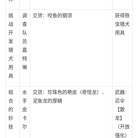
挑
调
交货：咬鱼的钢须
获得铁
战
查
虫猎犬
开
队
用具
发
员
猎
嘉
犬
特
用
琳
具
组
水
交货：珍珠色的艳皮（奇怪龙）、
武器：
合
手
泥鱼龙的厚鳞
忍伞
的
皮
【散
妙
卡
龙】
技
尔
（开放
强化）