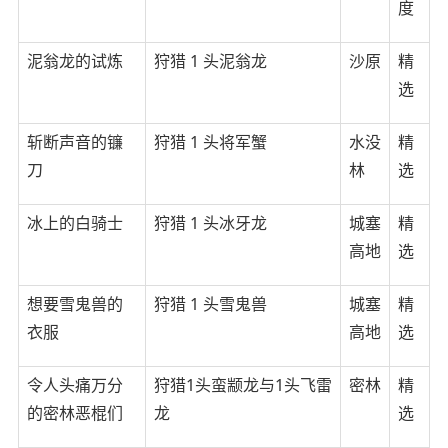
度
泥翁龙的试炼
狩猎 1 头泥翁龙
沙原
精
选
斩断声音的镰
狩猎 1 头将军蟹
水没
精
刀
林
选
冰上的白骑士
狩猎 1 头冰牙龙
城塞
精
高地
选
想要雪鬼兽的
狩猎 1 头雪鬼兽
城塞
精
衣服
高地
选
令人头痛万分
狩猎1头蛮颛龙与1头飞雷
密林
精
的密林恶棍们
龙
选