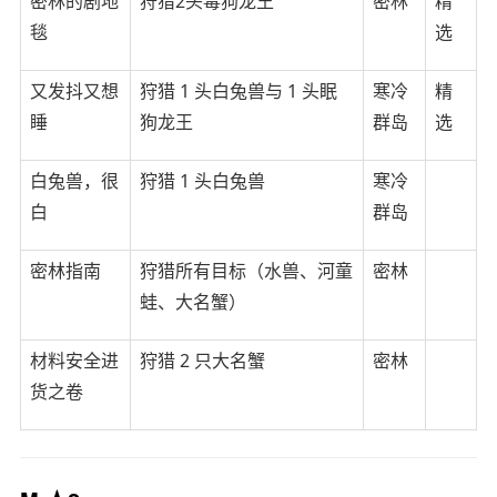
密林的剧地
狩猎2头毒狗龙王
密林
精
毯
选
又发抖又想
狩猎 1 头白兔兽与 1 头眠
寒冷
精
睡
狗龙王
群岛
选
白兔兽，很
狩猎 1 头白兔兽
寒冷
白
群岛
密林指南
狩猎所有目标（水兽、河童
密林
蛙、大名蟹）
材料安全进
狩猎 2 只大名蟹
密林
货之卷