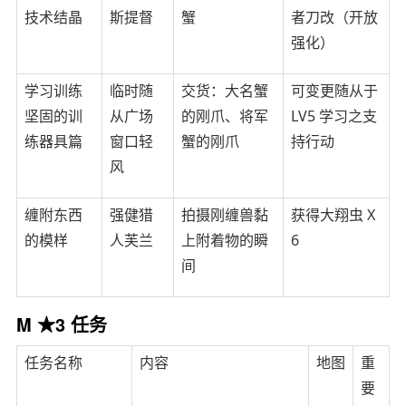
技术结晶
斯提督
蟹
者刀改（开放
强化）
学习训练
临时随
交货：大名蟹
可变更随从于
坚固的训
从广场
的刚爪、将军
LV5 学习之支
练器具篇
窗口轻
蟹的刚爪
持行动
风
缠附东西
强健猎
拍摄刚缠兽黏
获得大翔虫 X
的模样
人芙兰
上附着物的瞬
6
间
M ★3 任务
任务名称
内容
地图
重
要