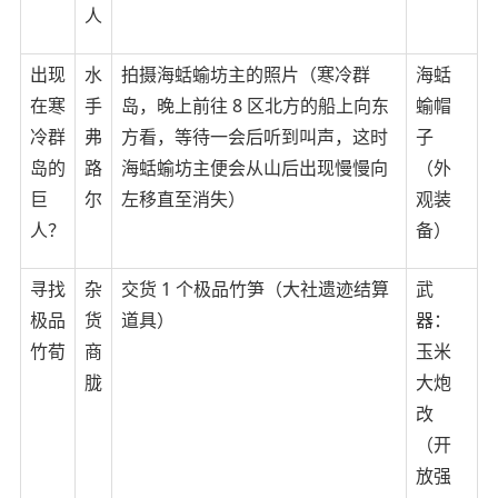
人
出现
水
拍摄海蛞蝓坊主的照片（寒冷群
海蛞
在寒
手
岛，晚上前往 8 区北方的船上向东
蝓帽
冷群
弗
方看，等待一会后听到叫声，这时
子
岛的
路
海蛞蝓坊主便会从山后出现慢慢向
（外
巨
尔
左移直至消失）
观装
人？
备）
寻找
杂
交货 1 个极品竹笋（大社遗迹结算
武
极品
货
道具）
器：
竹荀
商
玉米
胧
大炮
改
（开
放强