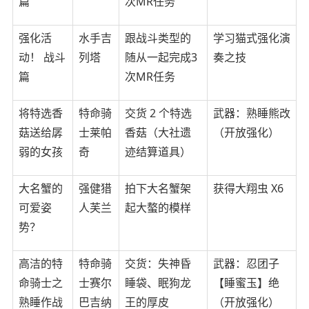
篇
次MR任务
强化活
水手吉
跟战斗类型的
学习猫式强化演
动！ 战斗
列塔
随从一起完成3
奏之技
篇
次MR任务
将特选香
特命骑
交货 2 个特选
武器：熟睡熊改
菇送给孱
士莱帕
香菇（大社遗
（开放强化）
弱的女孩
奇
迹结算道具）
大名蟹的
强健猎
拍下大名蟹架
获得大翔虫 X6
可爱姿
人芙兰
起大螯的模样
势？
高洁的特
特命骑
交货：失神昏
武器：忍团子
命骑士之
士赛尔
睡袋、眠狗龙
【睡蜜玉】绝
熟睡作战
巴吉纳
王的厚皮
（开放强化）