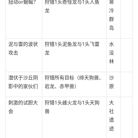
扭动or蜿蜒？
狩猎1头奇怪龙与1头人鱼
寒
龙
冷
群
岛
泥与雷的波状
狩猎1头泥鱼龙与1头飞雷
水
攻击
龙
没
林
潜伏于沙丘阴
狩猎所有目标（绯天狗兽、
沙
影中的家伙们
岩龙、赤甲兽）
原
刺激的试胆大
狩猎1头雌火龙与1头天狗
大
会
兽
社
遗
迹