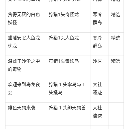
贪得无厌的白色
狩猎1头奇怪龙
寒冷
精选
妖怪
群岛
酣睡安眠人鱼龙
狩猎1头人鱼龙
寒冷
精选
枕龙
群岛
潜藏于沙尘之中
狩猎1头毒妖鸟
沙原
精选
的毒物
欢迎来到鸟龙夜
狩猎 1 头伞鸟与 1
大社
会
头搔鸟
遗迹
绯色天狗来袭
狩猎 1 头绯天狗兽
大社
遗迹