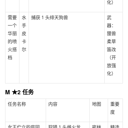
化）
需要
水
捕获 1 头绯天狗兽
武
一个
手
器：
华丽
皮
狸兽
的喷
卡
柔草
火搭
尔
笛改
档
（开
放强
化）
M ★2 任务
任务名称
内容
地图
重要
度
女王伫立的庭园
狩猎 1 头雌火龙
密林
精选