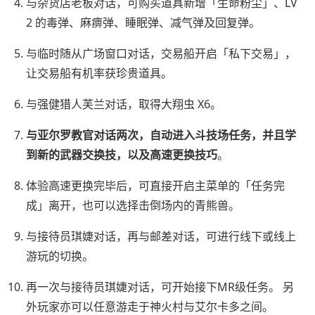
与杂货店老板对话，可购买道具新增「生命粉尘」、LV
2 的毒弹、麻痹弹、睡眠弹、减气弹及回复弹。
与临时随从广场窗口对话，交易船开启「私下交易」，
让交易船有机率获珍贵道具。
与强健猎人芙兰对话，取得大翔虫 X6。
与亚尔罗教官对话两次，自动进入斗技场任务，并且学
到新的武器交换技，以及高速更换技巧
。
体验高速更换完毕后，可直接开启主菜单的「任务完
成」离开，也可以选择击倒场内的青熊兽。
与接待员琪婕对话，再与邮差对话，可进行线下或线上
游玩的切换。
再一次与接待员琪婕对话，可开始接下MR级任务。 另
外玩家亦可以任意游走于神火村与艾尔卡多之间。