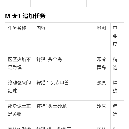
M ★1 追加任务
任务名称
内容
地图
重
要
度
区区火焰不
狩猎1头伞鸟
寒冷
精
足为惧
群岛
选
滚动袭来的
狩猎 1 头赤甲兽
沙原
精
红球
选
那身泥土正
狩猎1头土砂龙
沙原
精
是关键
选