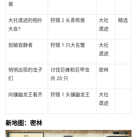
兽
大社遗迹的相扑
狩猎 2 头青熊兽
大社
精选
大会？
遗迹
划破寂静者
狩猎 1 只大名蟹
大社
遗迹
悄悄出现的虫子
讨伐巨蜂和巨甲虫
密林
们
共 20 只
向镰鼬龙王看齐
狩猎 1 头镰鼬龙王
大社
遗迹
新地图：密林