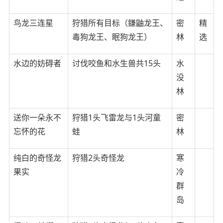
鸟龙三连星
狩猎所有目标（鎌鼬龙王、
密
精
毒狗龙王、眠狗龙王）
林
选
水边的妨碍者
讨伐咬鱼和水生兽共15头
水
没
林
送你一朵永不
狩猎1头飞雷龙与1头河童
密
忘怀的花
蛙
林
纯白的奇怪龙
狩猎2头奇怪龙
寒
果实
冷
群
岛