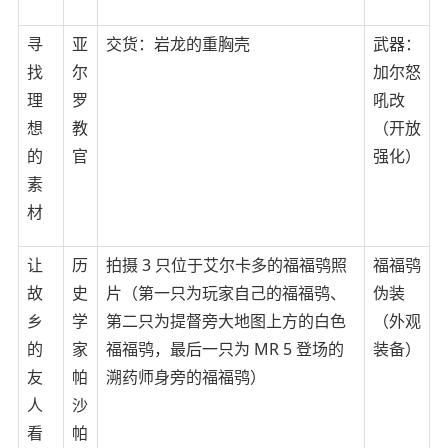
寻
亚
交货：岩龙的重胸壳
武器：
找
尔
加尔怒
理
罗
吼改
想
教
（开放
的
官
强化）
素
材
让
历
拍摄 3 只位于艾尔卡多的福福鸮照
福福鸮
故
史
片（第一只为玩家自己的福福鸮、
伪装
乡
学
第二只为提督旁大地图上方的白色
（外观
的
家
福福鸮，最后一只为 MR 5 登场的
装备）
友
帕
溯药师身旁的福福鸮）
人
沙
看
帕