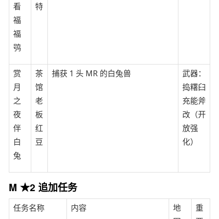
看
特
福
福
鸮
赏
茶
捕获 1 头 MR 的白兔兽
武器：
月
馆
捣糬臼
之
老
充能斧
夜
板
改（开
伴
红
放强
白
豆
化）
兔
M ★2 追加任务
任务名称
内容
地
重