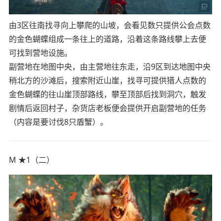
由3区往南找寻向上攀爬的山坡，会看见数只提供公会点数
的金色蝴蝶组成一条往上的道路，沿着这条路线攀上去便
可找到营地设施。
副营地在地图中央，由主营地往东走，沿9区到达地图中央
稍北方的沙滩后，搜索附近山崖，找寻可提供猎人点数的
金色蝴蝶的往山崖顶部路线，攀至顶部后找到洞穴，触发
剧情后返回村子，杂货店老板便会提供开启副营地的任务
（内容是要讨伐8只盾蟹）。
M ★1（二）